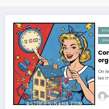
ASTU
ORGA
Com
org
On le
les m
L