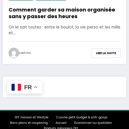
Comment garder sa maison organisée
sans y passer des heures
On le sait toutes : entre le boulot, la vie perso et les mille
et…
Laetizia
LIRE LA SUITE
FR
DIY maison et lifestyle
Cuisine petit budget & anti-gaspi
Bons plans et couponing
Accueil
Économiser au quotidien
Produits ménagers DIY