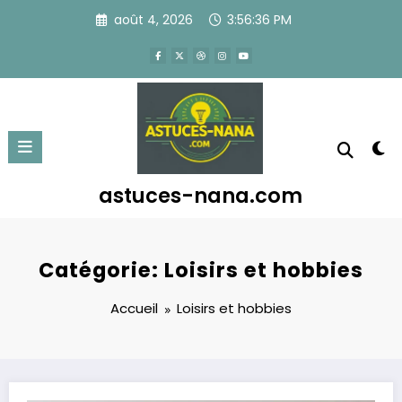
Aller
août 4, 2026
3:56:36 PM
au
contenu
astuces-nana.com
Catégorie: Loisirs et hobbies
Accueil
Loisirs et hobbies