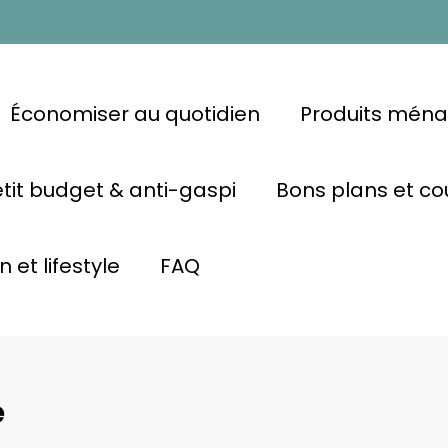
Économiser au quotidien
Produits ména
etit budget & anti-gaspi
Bons plans et c
 et lifestyle
FAQ
e