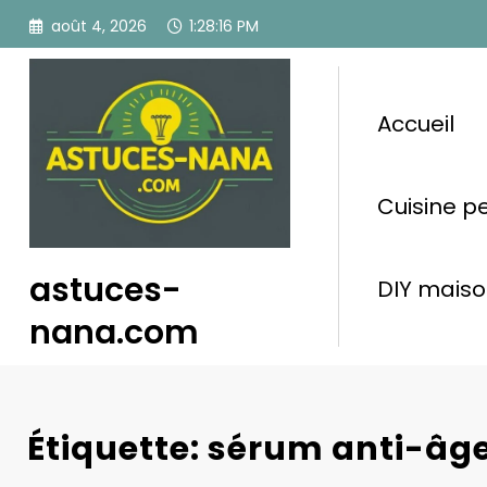
Aller
août 4, 2026
1:28:16 PM
au
contenu
Accueil
Cuisine p
astuces-
DIY maison
nana.com
Étiquette: sérum anti-âg