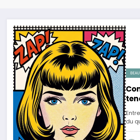
BEAU
Com
ten
Entre
du qu